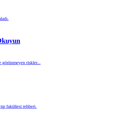
ladı.
Okuyun
e görünmeyen riskler...
p fakültesi rehberi.