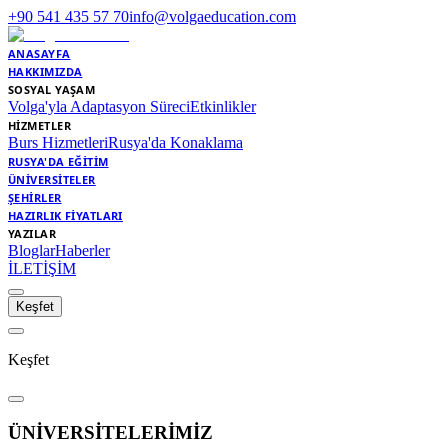
+90 541 435 57 70
info@volgaeducation.com
ANASAYFA
HAKKIMIZDA
SOSYAL YAŞAM
Volga'yla Adaptasyon Süreci
Etkinlikler
HİZMETLER
Burs Hizmetleri
Rusya'da Konaklama
RUSYA'DA EĞİTİM
ÜNİVERSİTELER
ŞEHİRLER
HAZIRLIK FİYATLARI
YAZILAR
Bloglar
Haberler
İLETİŞİM
Keşfet
Keşfet
ÜNİVERSİTELERİMİZ