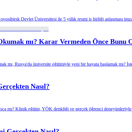
osibirsk Devlet Üniversitesi ile 5 yıllık resmi iş birliği anlaşması imza
e Okumak mı? Karar Vermeden Önce Bunu 
ak mı, Rusya'da üniversite eğitimiyle yeni bir hayata başlamak mı? İşt
Gerçekten Nasıl?
sça mı? Klinik eğitim, YÖK denkliği ve gerçek öğrenci deneyimleriyle tı
mi Gerçekten Nasıl?