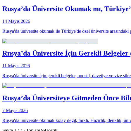
Rusya’da Üniversite Okumak mı, Türkiye’
14 Mayıs 2026
Rusya'da üniversite okumak ile Türkiye'de özel üniversite arasındaki ge
Rusya’da Üniversite İçin Gerekli Belgeler 
11 Mayıs 2026
Rusya'da üniversite için gerekli belgeler, apostil, davetiye ve vize
Rusya’da Üniversiteye Gitmeden Önce Bi
7 Mayıs 2026
Rusya'da üniversite okumak kolay değil, farklı. Hazırlık, denklik, ü
Sayfa
1
/
7
· Toplam
99
içerik