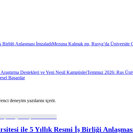
ş Birliği Anlaşması İmzaladı
Mezuna Kalmak mı, Rusya’da Üniversite
Araştırma Destekleri ve Yeni Nesil Kampüsler
Temmuz 2026: Rus Üniver
sel Başarılar
enci deneyim yazılarını içerir.
itesi ile 5 Yıllık Resmi İş Birliği Anlaşmas