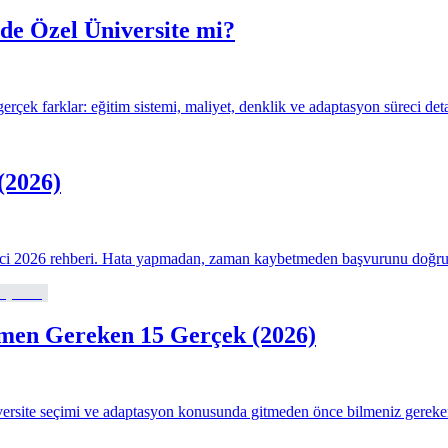
de Özel Üniversite mi?
rçek farklar: eğitim sistemi, maliyet, denklik ve adaptasyon süreci deta
(2026)
 süreci 2026 rehberi. Hata yapmadan, zaman kaybetmeden başvurunu doğru
lmen Gereken 15 Gerçek (2026)
niversite seçimi ve adaptasyon konusunda gitmeden önce bilmeniz gereken