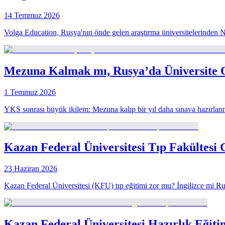
14 Temmuz 2026
Volga Education, Rusya'nın önde gelen araştırma üniversitelerinden Nov
Mezuna Kalmak mı, Rusya’da Üniversit
1 Temmuz 2026
YKS sonrası büyük ikilem: Mezuna kalıp bir yıl daha sınava hazırlanm
Kazan Federal Üniversitesi Tıp Fakültesi 
23 Haziran 2026
Kazan Federal Üniversitesi (KFU) tıp eğitimi zor mu? İngilizce mi Ru
Kazan Federal Üniversitesi Hazırlık Eğiti