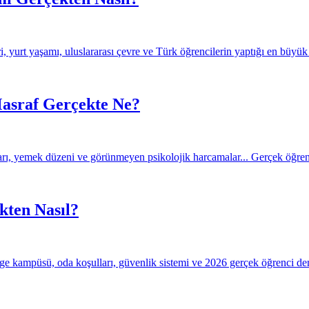
 yurt yaşamı, uluslararası çevre ve Türk öğrencilerin yaptığı en büyük d
asraf Gerçekte Ne?
ları, yemek düzeni ve görünmeyen psikolojik harcamalar... Gerçek öğren
kten Nasıl?
age kampüsü, oda koşulları, güvenlik sistemi ve 2026 gerçek öğrenci de