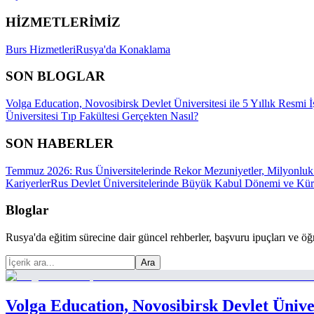
HİZMETLERİMİZ
Burs Hizmetleri
Rusya'da Konaklama
SON BLOGLAR
Volga Education, Novosibirsk Devlet Üniversitesi ile 5 Yıllık Resmi İ
Üniversitesi Tıp Fakültesi Gerçekten Nasıl?
SON HABERLER
Temmuz 2026: Rus Üniversitelerinde Rekor Mezuniyetler, Milyonluk 
Kariyerler
Rus Devlet Üniversitelerinde Büyük Kabul Dönemi ve Küre
Bloglar
Rusya'da eğitim sürecine dair güncel rehberler, başvuru ipuçları ve öğr
Ara
Volga Education, Novosibirsk Devlet Ünivers