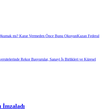
 Okumak mı? Karar Vermeden Önce Bunu Okuyun
Kazan Federal
sitelerinde Rekor Başvurular, Sanayi İş Birlikleri ve Küresel
ı İmzaladı