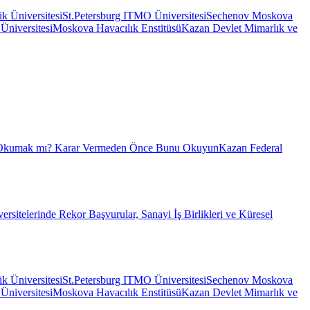
ik Üniversitesi
St.Petersburg ITMO Üniversitesi
Sechenov Moskova
niversitesi
Moskova Havacılık Enstitüsü
Kazan Devlet Mimarlık ve
 Okumak mı? Karar Vermeden Önce Bunu Okuyun
Kazan Federal
sitelerinde Rekor Başvurular, Sanayi İş Birlikleri ve Küresel
ik Üniversitesi
St.Petersburg ITMO Üniversitesi
Sechenov Moskova
niversitesi
Moskova Havacılık Enstitüsü
Kazan Devlet Mimarlık ve