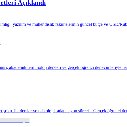
etleri Açıklandı
ekimliği, yazılım ve mühendislik fakültelerinin güncel bütçe ve USD/Rub
?
ınırı, akademik terminoloji dersleri ve gerçek öğrenci deneyimleriyle haz
et şoku, ilk dersler ve psikolojik adaptasyon süreci... Gerçek öğrenci d