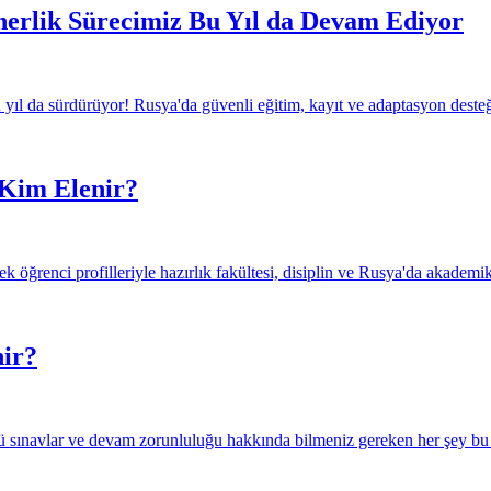
tnerlik Sürecimiz Bu Yıl da Devam Ediyor
 yıl da sürdürüyor! Rusya'da güvenli eğitim, kayıt ve adaptasyon desteği
 Kim Elenir?
 öğrenci profilleriyle hazırlık fakültesi, disiplin ve Rusya'da akademi
nir?
özlü sınavlar ve devam zorunluluğu hakkında bilmeniz gereken her şey bu