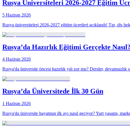
Rusya Üniversiteleri 2026-2027 Eğitim Ücr
5 Haziran 2026
Rusya üniversiteleri 2026-2027 eğitim ücretleri açıklandı! Tıp, diş h
Rusya’da Hazırlık Eğitimi Gerçekte Nasıl
4 Haziran 2026
Rusya'da üniversite öncesi hazırlık yılı zor mu? Dersler, devamsızlık s
Rusya’da Üniversitede İlk 30 Gün
1 Haziran 2026
Rusya'da üniversite hayatının ilk ayı nasıl geçiyor? Yurt yaşamı, mark