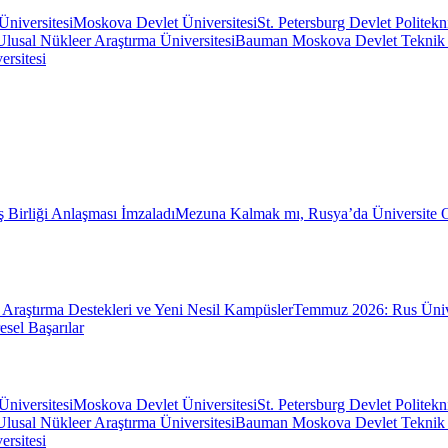
Üniversitesi
Moskova Devlet Üniversitesi
St. Petersburg Devlet Politekn
usal Nükleer Araştırma Üniversitesi
Bauman Moskova Devlet Teknik Ü
rsitesi
ş Birliği Anlaşması İmzaladı
Mezuna Kalmak mı, Rusya’da Üniversite
Araştırma Destekleri ve Yeni Nesil Kampüsler
Temmuz 2026: Rus Üniver
sel Başarılar
Üniversitesi
Moskova Devlet Üniversitesi
St. Petersburg Devlet Politekn
usal Nükleer Araştırma Üniversitesi
Bauman Moskova Devlet Teknik Ü
rsitesi