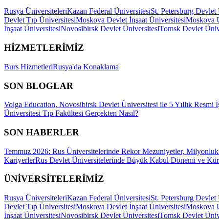
Rusya Üniversiteleri
Kazan Federal Üniversitesi
St. Petersburg Devlet 
Devlet Tıp Üniversitesi
Moskova Devlet İnşaat Üniversitesi
Moskova Ul
İnşaat Üniversitesi
Novosibirsk Devlet Üniversitesi
Tomsk Devlet Ünive
HİZMETLERİMİZ
Burs Hizmetleri
Rusya'da Konaklama
SON BLOGLAR
Volga Education, Novosibirsk Devlet Üniversitesi ile 5 Yıllık Resmi İ
Üniversitesi Tıp Fakültesi Gerçekten Nasıl?
SON HABERLER
Temmuz 2026: Rus Üniversitelerinde Rekor Mezuniyetler, Milyonluk 
Kariyerler
Rus Devlet Üniversitelerinde Büyük Kabul Dönemi ve Küre
ÜNİVERSİTELERİMİZ
Rusya Üniversiteleri
Kazan Federal Üniversitesi
St. Petersburg Devlet 
Devlet Tıp Üniversitesi
Moskova Devlet İnşaat Üniversitesi
Moskova Ul
İnşaat Üniversitesi
Novosibirsk Devlet Üniversitesi
Tomsk Devlet Ünive