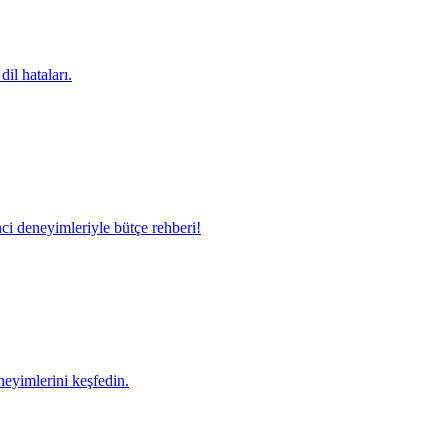
il hataları.
ci deneyimleriyle bütçe rehberi!
neyimlerini keşfedin.