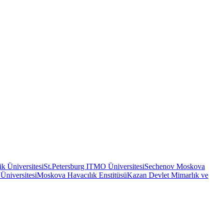
ik Üniversitesi
St.Petersburg ITMO Üniversitesi
Sechenov Moskova
niversitesi
Moskova Havacılık Enstitüsü
Kazan Devlet Mimarlık ve