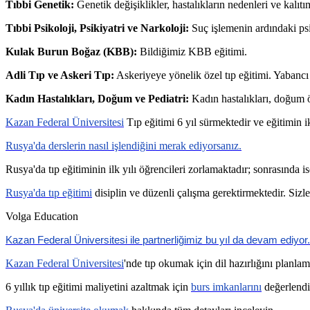
Tıbbi Genetik:
Genetik değişiklikler, hastalıkların nedenleri ve kalıtı
Tıbbi Psikoloji, Psikiyatri ve Narkoloji:
Suç işlemenin ardındaki psik
Kulak Burun Boğaz (KBB):
Bildiğimiz KBB eğitimi.
Adli Tıp ve Askeri Tıp:
Askeriyeye yönelik özel tıp eğitimi. Yabancı 
Kadın Hastalıkları, Doğum ve Pediatri:
Kadın hastalıkları, doğum ö
Kazan Federal Üniversitesi
Tıp eğitimi 6 yıl sürmektedir ve eğitimin i
Rusya'da derslerin nasıl işlendiğini merak ediyorsanız.
Rusya'da tıp eğitiminin ilk yılı öğrencileri zorlamaktadır; sonrasınd
Rusya'da tıp eğitimi
disiplin ve düzenli çalışma gerektirmektedir. Sizl
Volga Education
Kazan Federal Üniversitesi ile partnerliğimiz bu yıl da devam ediyor.
Kazan Federal Üniversitesi
'nde tıp okumak için dil hazırlığını planlam
6 yıllık tıp eğitimi maliyetini azaltmak için
burs imkanlarını
değerlendi