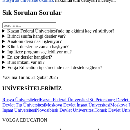
Rusya'da üniversite okumak
hakkında tüm detayları inceleyin.
Sık Sorulan Sorular
Kazan Federal Üniversitesi'nde tıp eğitimi kaç yıl sürüyor?
Birinci sınıfta hangi dersler var?
Anatomi dersi nasıl işleniyor?
Klinik dersler ne zaman başlıyor?
İngilizce program seçilebiliyor mu?
En zor dersler hangileri?
Burs imkanı var mı?
Volga Education tıp sürecinde nasıl destek sağlıyor?
Yazılma Tarihi:
21 Şubat 2025
ÜNİVERSİTELERİMİZ
Rusya Üniversiteleri
Kazan Federal Üniversitesi
St. Petersburg Devlet 
Devlet Tıp Üniversitesi
Moskova Devlet İnşaat Üniversitesi
Moskova Ul
İnşaat Üniversitesi
Novosibirsk Devlet Üniversitesi
Tomsk Devlet Ünive
VOLGA EDUCATION