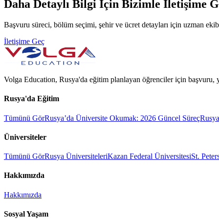
Daha Detaylı Bilgi İçin Bizimle İletişime 
Başvuru süreci, bölüm seçimi, şehir ve ücret detayları için uzman eki
İletişime Geç
Volga Education, Rusya'da eğitim planlayan öğrenciler için başvuru, y
Rusya'da Eğitim
Tümünü Gör
Rusya’da Üniversite Okumak: 2026 Güncel Süreç
Rusya
Üniversiteler
Tümünü Gör
Rusya Üniversiteleri
Kazan Federal Üniversitesi
St. Peter
Hakkımızda
Hakkımızda
Sosyal Yaşam