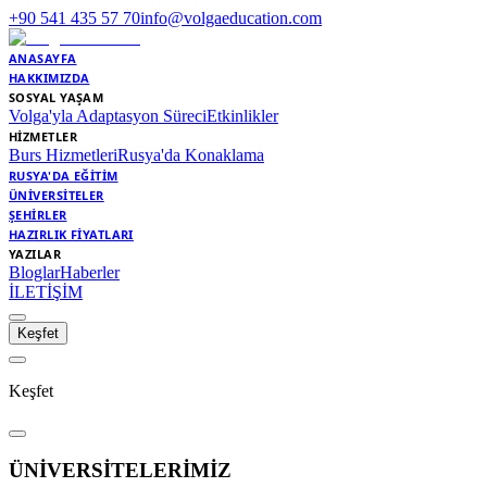
+90 541 435 57 70
info@volgaeducation.com
ANASAYFA
HAKKIMIZDA
SOSYAL YAŞAM
Volga'yla Adaptasyon Süreci
Etkinlikler
HİZMETLER
Burs Hizmetleri
Rusya'da Konaklama
RUSYA'DA EĞİTİM
ÜNİVERSİTELER
ŞEHİRLER
HAZIRLIK FİYATLARI
YAZILAR
Bloglar
Haberler
İLETİŞİM
Keşfet
Keşfet
ÜNİVERSİTELERİMİZ