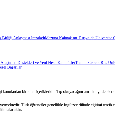
ş Birliği Anlaşması İmzaladı
Mezuna Kalmak mı, Rusya’da Üniversite
Araştırma Destekleri ve Yeni Nesil Kampüsler
Temmuz 2026: Rus Üniver
sel Başarılar
i konulardan biri ders içerikleridir. Tıp okuyacağım ama hangi dersler 
vermektedir. Türk öğrenciler genellikle İngilizce dilinde eğitimi tercih 
tim alacaktır.