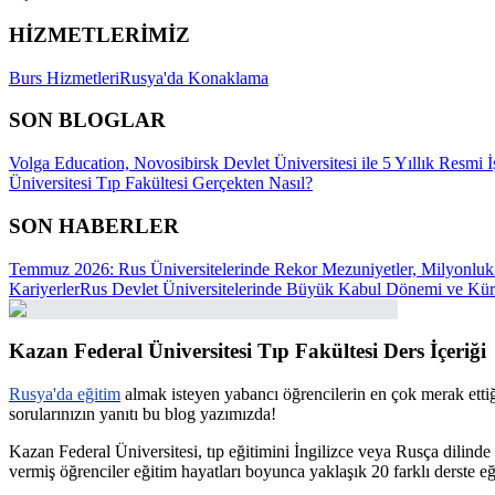
HİZMETLERİMİZ
Burs Hizmetleri
Rusya'da Konaklama
SON BLOGLAR
Volga Education, Novosibirsk Devlet Üniversitesi ile 5 Yıllık Resmi İ
Üniversitesi Tıp Fakültesi Gerçekten Nasıl?
SON HABERLER
Temmuz 2026: Rus Üniversitelerinde Rekor Mezuniyetler, Milyonluk 
Kariyerler
Rus Devlet Üniversitelerinde Büyük Kabul Dönemi ve Küre
Kazan Federal Üniversitesi Tıp Fakültesi Ders İçeriği
Rusya'da eğitim
almak isteyen yabancı öğrencilerin en çok merak ettiğ
sorularınızın yanıtı bu blog yazımızda!
Kazan Federal Üniversitesi, tıp eğitimini İngilizce veya Rusça dilinde 
vermiş öğrenciler eğitim hayatları boyunca yaklaşık 20 farklı derste eği