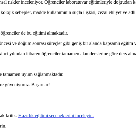
msal riskler inceleniyor. Öğrenciler laboratuvar eğitimleriyle doğrudan ka
olojik sebepler, madde kullanımının suçla ilişkisi, cezai ehliyet ve adli
öğrenciler de bu eğitimi almaktadır.
ncesi ve doğum sonrası süreçler gibi geniş bir alanda kapsamlı eğitim ve
kinci yılından itibaren öğrenciler tamamen alan derslerine göre ders alma
a ise tamamen uyum sağlanmaktadır.
ere güveniyoruz. Başarılar!
ak kritik.
Hazırlık eğitimi seçeneklerini inceleyin.
rin.