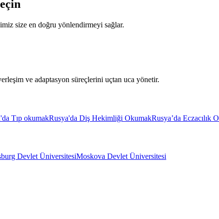
Geçin
bimiz size en doğru yönlendirmeyi sağlar.
erleşim ve adaptasyon süreçlerini uçtan uca yönetir.
'da Tıp okumak
Rusya'da Diş Hekimliği Okumak
Rusya’da Eczacılık 
sburg Devlet Üniversitesi
Moskova Devlet Üniversitesi