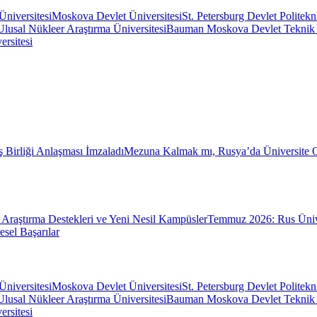
Üniversitesi
Moskova Devlet Üniversitesi
St. Petersburg Devlet Politekn
usal Nükleer Araştırma Üniversitesi
Bauman Moskova Devlet Teknik Ü
rsitesi
ş Birliği Anlaşması İmzaladı
Mezuna Kalmak mı, Rusya’da Üniversite
Araştırma Destekleri ve Yeni Nesil Kampüsler
Temmuz 2026: Rus Üniver
sel Başarılar
Üniversitesi
Moskova Devlet Üniversitesi
St. Petersburg Devlet Politekn
usal Nükleer Araştırma Üniversitesi
Bauman Moskova Devlet Teknik Ü
rsitesi