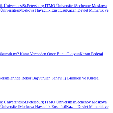
ik Üniversitesi
St.Petersburg ITMO Üniversitesi
Sechenov Moskova
niversitesi
Moskova Havacılık Enstitüsü
Kazan Devlet Mimarlık ve
 Okumak mı? Karar Vermeden Önce Bunu Okuyun
Kazan Federal
sitelerinde Rekor Başvurular, Sanayi İş Birlikleri ve Küresel
ik Üniversitesi
St.Petersburg ITMO Üniversitesi
Sechenov Moskova
niversitesi
Moskova Havacılık Enstitüsü
Kazan Devlet Mimarlık ve