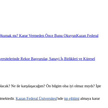
 Okumak mı? Karar Vermeden Önce Bunu Okuyun
Kazan Federal
sitelerinde Rekor Başvurular, Sanayi İş Birlikleri ve Küresel
olacak? Ne ile karşılaşacağım? Ön bilgim olsa iyi olmaz mıydı? İşte
etmektedir.
Kazan Federal Üniversitesi
'nde
tıp eğitimi
almaya karar