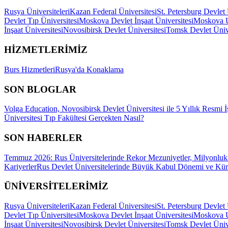
Rusya Üniversiteleri
Kazan Federal Üniversitesi
St. Petersburg Devlet 
Devlet Tıp Üniversitesi
Moskova Devlet İnşaat Üniversitesi
Moskova Ul
İnşaat Üniversitesi
Novosibirsk Devlet Üniversitesi
Tomsk Devlet Ünive
HİZMETLERİMİZ
Burs Hizmetleri
Rusya'da Konaklama
SON BLOGLAR
Volga Education, Novosibirsk Devlet Üniversitesi ile 5 Yıllık Resmi İ
Üniversitesi Tıp Fakültesi Gerçekten Nasıl?
SON HABERLER
Temmuz 2026: Rus Üniversitelerinde Rekor Mezuniyetler, Milyonluk 
Kariyerler
Rus Devlet Üniversitelerinde Büyük Kabul Dönemi ve Küre
ÜNİVERSİTELERİMİZ
Rusya Üniversiteleri
Kazan Federal Üniversitesi
St. Petersburg Devlet 
Devlet Tıp Üniversitesi
Moskova Devlet İnşaat Üniversitesi
Moskova Ul
İnşaat Üniversitesi
Novosibirsk Devlet Üniversitesi
Tomsk Devlet Ünive