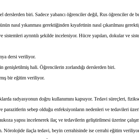
mel derslerden biri. Sadece yabancı öğrenciler değil, Rus öğrenciler de b
ünün nasıl yıkanması gerektiğinden kıyafetinin nasıl çıkarılması gerektiği
istemleri ayrıntılı şekilde inceleniyor. Hücre yapıları, dokular ve siste
ya dersi veriliyor.
genişletilmiş hali. Öğrencilerin zorlandığı derslerden biri.
mış bir eğitim veriliyor.
larda radyasyonun doğru kullanımını kapsıyor. Tedavi süreçleri, fiziksel
e parazitlerin sebep olduğu enfeksiyonların nedenleri ve tedavileri üzer
mukoza yapısı incelenerek ilaç ve tedavilerin geliştirilmesi üzerine çalış
m. Nörolojide ilaçla tedavi, beyin cerrahisinde ise cerrahi eğitim veriliyor