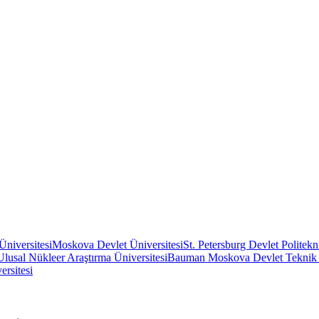
Üniversitesi
Moskova Devlet Üniversitesi
St. Petersburg Devlet Politekn
usal Nükleer Araştırma Üniversitesi
Bauman Moskova Devlet Teknik Ü
rsitesi