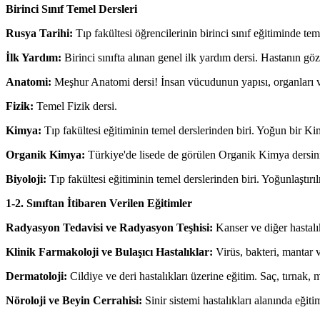
Birinci Sınıf Temel Dersleri
Rusya Tarihi:
Tıp fakültesi öğrencilerinin birinci sınıf eğitiminde te
İlk Yardım:
Birinci sınıfta alınan genel ilk yardım dersi. Hastanın göz
Anatomi:
Meşhur Anatomi dersi! İnsan vücudunun yapısı, organları ve s
Fizik:
Temel Fizik dersi.
Kimya:
Tıp fakültesi eğitiminin temel derslerinden biri. Yoğun bir Kim
Organik Kimya:
Türkiye'de lisede de görülen Organik Kimya dersinin 
Biyoloji:
Tıp fakültesi eğitiminin temel derslerinden biri. Yoğunlaştırıl
1-2. Sınıftan İtibaren Verilen Eğitimler
Radyasyon Tedavisi ve Radyasyon Teşhisi:
Kanser ve diğer hastalık
Klinik Farmakoloji ve Bulaşıcı Hastalıklar:
Virüs, bakteri, mantar v
Dermatoloji:
Cildiye ve deri hastalıkları üzerine eğitim. Saç, tırnak, 
Nöroloji ve Beyin Cerrahisi:
Sinir sistemi hastalıkları alanında eğiti