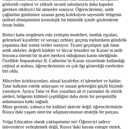
görkemli cephesi ve yüksek tavanlı salonlarıyla daha kapıdan
girerken etkileyici bir atmosfer sunuyor. Öğrencilerimiz, antik
çağlardan günümüze uzanan geniş koleksiyon sayesinde bölgenin
tarihsel dönüşümünü kronolojik bir bütünlük içinde gözlemleme
fırsatı buldu.
Birinci katta sergilenen eski yerleşim modelleri, mutfak eşyaları,
geleneksel kıyafetler ve savaşçı zırhları; geçmiş toplumların gündelik
yaşamına dair somut veriler sunuyor. Ticaret geçmişine ışık tutan
antik sikkeler, değerli kürkler ve tüccar terazileri ise Kazan’ın tarih
boyunca önemli bir ticaret merkezi olduğunun kanıtı niteliğinde.
Özellikle İmparatoriçe II. Catherine’in Kazan ziyaretinde kullandığı
orijinal at arabası, öğrencilerimizin en çok ilgi gösterdiği eserlerden
biri oldu.
Mücevher koleksiyonları, ulusal kıyafetler, el işlemeleri ve halılar;
Tatar halkının estetik anlayışını ve zanaat geleneğini güçlü biçimde
yansıtıyor. Ayrıca Tatar ve Rus yazarlara ait el yazmaları ile müzik
aletleri, bölgenin kültürel çeşitliliğini daha derin bir perspektifle
anlamamıza katkı sağladı.
Müze gezimiz, yalnızca bir kültürel aktivite değil; öğrencilerimizin
Rusya’daki yaşam sürecine adaptasyonunun stratejik bir parçası.
Volga Education olarak yaklaşımımız net: Öğrenciyi sadece
üniversiteye yerleştirmek değil, Rusya’daki hayata entegre etmek.