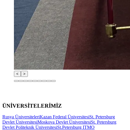
<
>
ÜNİVERSİTELERİMİZ
Rusya Üniversiteleri
Kazan Federal Üniversitesi
St. Petersburg
Devlet Üniversitesi
Moskova Devlet Üniversitesi
St. Petersburg
Devlet Politeknik Üniversitesi
St.Petersburg ITMO