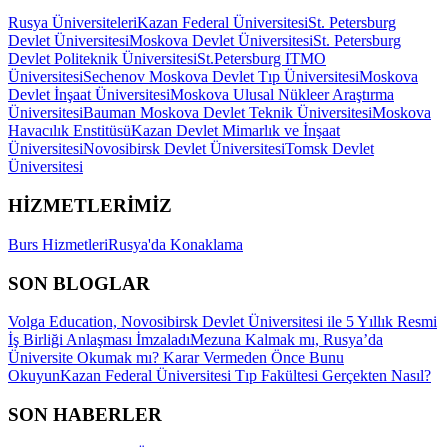
Rusya Üniversiteleri
Kazan Federal Üniversitesi
St. Petersburg
Devlet Üniversitesi
Moskova Devlet Üniversitesi
St. Petersburg
Devlet Politeknik Üniversitesi
St.Petersburg ITMO
Üniversitesi
Sechenov Moskova Devlet Tıp Üniversitesi
Moskova
Devlet İnşaat Üniversitesi
Moskova Ulusal Nükleer Araştırma
Üniversitesi
Bauman Moskova Devlet Teknik Üniversitesi
Moskova
Havacılık Enstitüsü
Kazan Devlet Mimarlık ve İnşaat
Üniversitesi
Novosibirsk Devlet Üniversitesi
Tomsk Devlet
Üniversitesi
HİZMETLERİMİZ
Burs Hizmetleri
Rusya'da Konaklama
SON BLOGLAR
Volga Education, Novosibirsk Devlet Üniversitesi ile 5 Yıllık Resmi
İş Birliği Anlaşması İmzaladı
Mezuna Kalmak mı, Rusya’da
Üniversite Okumak mı? Karar Vermeden Önce Bunu
Okuyun
Kazan Federal Üniversitesi Tıp Fakültesi Gerçekten Nasıl?
SON HABERLER