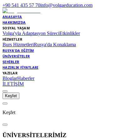
+90 541 435 57 70
info@volgaeducation.com
ANASAYFA
HAKKIMIZDA
SOSYAL YAŞAM
Volga'yla Adaptasyon Süreci
Etkinlikler
HİZMETLER
Burs Hizmetleri
Rusya'da Konaklama
RUSYA'DA EĞİTİM
ÜNİVERSİTELER
ŞEHİRLER
HAZIRLIK FİYATLARI
YAZILAR
Bloglar
Haberler
İLETİŞİM
Keşfet
Keşfet
ÜNİVERSİTELERİMİZ