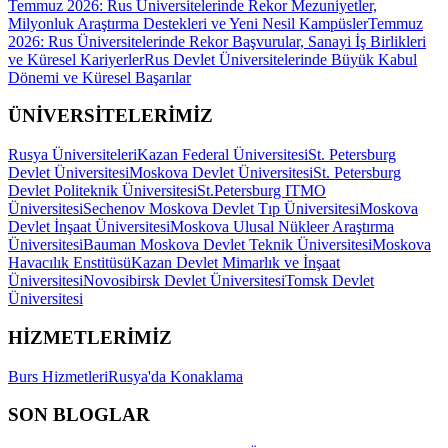
Temmuz 2026: Rus Üniversitelerinde Rekor Mezuniyetler,
Milyonluk Araştırma Destekleri ve Yeni Nesil Kampüsler
Temmuz
2026: Rus Üniversitelerinde Rekor Başvurular, Sanayi İş Birlikleri
ve Küresel Kariyerler
Rus Devlet Üniversitelerinde Büyük Kabul
Dönemi ve Küresel Başarılar
ÜNİVERSİTELERİMİZ
Rusya Üniversiteleri
Kazan Federal Üniversitesi
St. Petersburg
Devlet Üniversitesi
Moskova Devlet Üniversitesi
St. Petersburg
Devlet Politeknik Üniversitesi
St.Petersburg ITMO
Üniversitesi
Sechenov Moskova Devlet Tıp Üniversitesi
Moskova
Devlet İnşaat Üniversitesi
Moskova Ulusal Nükleer Araştırma
Üniversitesi
Bauman Moskova Devlet Teknik Üniversitesi
Moskova
Havacılık Enstitüsü
Kazan Devlet Mimarlık ve İnşaat
Üniversitesi
Novosibirsk Devlet Üniversitesi
Tomsk Devlet
Üniversitesi
HİZMETLERİMİZ
Burs Hizmetleri
Rusya'da Konaklama
SON BLOGLAR