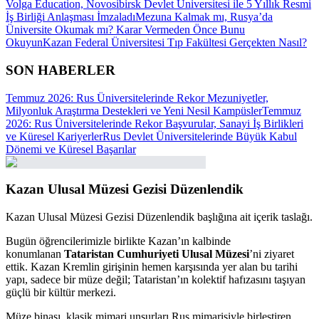
Volga Education, Novosibirsk Devlet Üniversitesi ile 5 Yıllık Resmi
İş Birliği Anlaşması İmzaladı
Mezuna Kalmak mı, Rusya’da
Üniversite Okumak mı? Karar Vermeden Önce Bunu
Okuyun
Kazan Federal Üniversitesi Tıp Fakültesi Gerçekten Nasıl?
SON HABERLER
Temmuz 2026: Rus Üniversitelerinde Rekor Mezuniyetler,
Milyonluk Araştırma Destekleri ve Yeni Nesil Kampüsler
Temmuz
2026: Rus Üniversitelerinde Rekor Başvurular, Sanayi İş Birlikleri
ve Küresel Kariyerler
Rus Devlet Üniversitelerinde Büyük Kabul
Dönemi ve Küresel Başarılar
Kazan Ulusal Müzesi Gezisi Düzenlendik
Kazan Ulusal Müzesi Gezisi Düzenlendik başlığına ait içerik taslağı.
Bugün öğrencilerimizle birlikte Kazan’ın kalbinde
konumlanan
Tataristan Cumhuriyeti Ulusal Müzesi
’ni ziyaret
ettik.
Kazan Kremlin
girişinin hemen karşısında yer alan bu tarihi
yapı, sadece bir müze değil; Tataristan’ın kolektif hafızasını taşıyan
güçlü bir kültür merkezi.
Müze binası, klasik mimari unsurları Rus mimarisiyle birleştiren