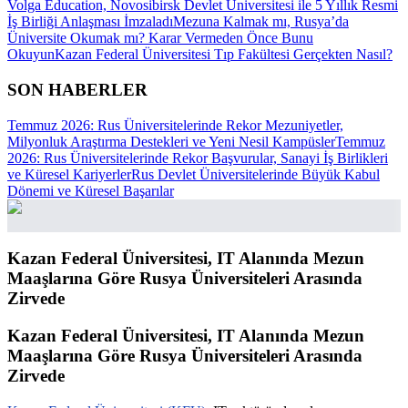
Volga Education, Novosibirsk Devlet Üniversitesi ile 5 Yıllık Resmi
İş Birliği Anlaşması İmzaladı
Mezuna Kalmak mı, Rusya’da
Üniversite Okumak mı? Karar Vermeden Önce Bunu
Okuyun
Kazan Federal Üniversitesi Tıp Fakültesi Gerçekten Nasıl?
SON HABERLER
Temmuz 2026: Rus Üniversitelerinde Rekor Mezuniyetler,
Milyonluk Araştırma Destekleri ve Yeni Nesil Kampüsler
Temmuz
2026: Rus Üniversitelerinde Rekor Başvurular, Sanayi İş Birlikleri
ve Küresel Kariyerler
Rus Devlet Üniversitelerinde Büyük Kabul
Dönemi ve Küresel Başarılar
Kazan Federal Üniversitesi, IT Alanında Mezun
Maaşlarına Göre Rusya Üniversiteleri Arasında
Zirvede
Kazan Federal Üniversitesi, IT Alanında Mezun
Maaşlarına Göre Rusya Üniversiteleri Arasında
Zirvede