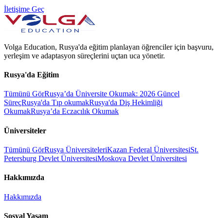
İletişime Geç
Volga Education, Rusya'da eğitim planlayan öğrenciler için başvuru,
yerleşim ve adaptasyon süreçlerini uçtan uca yönetir.
Rusya'da Eğitim
Tümünü Gör
Rusya’da Üniversite Okumak: 2026 Güncel
Süreç
Rusya'da Tıp okumak
Rusya'da Diş Hekimliği
Okumak
Rusya’da Eczacılık Okumak
Üniversiteler
Tümünü Gör
Rusya Üniversiteleri
Kazan Federal Üniversitesi
St.
Petersburg Devlet Üniversitesi
Moskova Devlet Üniversitesi
Hakkımızda
Hakkımızda
Sosyal Yaşam