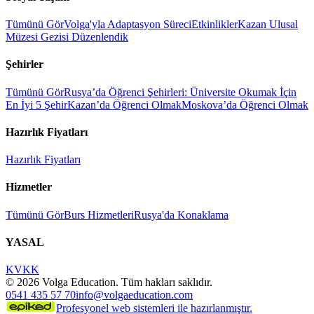
Tümünü Gör
Volga'yla Adaptasyon Süreci
Etkinlikler
Kazan Ulusal
Müzesi Gezisi Düzenlendik
Şehirler
Tümünü Gör
Rusya’da Öğrenci Şehirleri: Üniversite Okumak İçin
En İyi 5 Şehir
Kazan’da Öğrenci Olmak
Moskova’da Öğrenci Olmak
Hazırlık Fiyatları
Hazırlık Fiyatları
Hizmetler
Tümünü Gör
Burs Hizmetleri
Rusya'da Konaklama
YASAL
KVKK
©
2026
Volga Education. Tüm hakları saklıdır.
0541 435 57 70
info@volgaeducation.com
Profesyonel web sistemleri ile hazırlanmıştır.