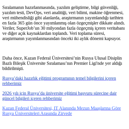
Sıralamanın hazırlanmasında, yazılım geliştirme, bilgi güvenliği,
yazılım testi, DevOps, veri analitiği, veri bilimi, makine öğrenmesi,
veri mühendisliği gibi alanlarda, araştırmanın yayımlandığı tarihten
en fazla 365 gün önce yayımlanmış olan özgeçmişler dikkate alındı.
Veriler, SuperJob’un 30 milyondan fazla özgeçmiş içeren veritabanı
ve diğer açık kaynaklardan toplandı. Veri toplama süresi,
araştırmanın yayımlanmasından önceki iki aylık dönemi kapsıyor.
Daha önce, Kazan Federal Üniversitesi’nin Rusya Ulusal Disiplin
Bazlı Bileşik Üniversite Sıralaması’nın Premier Ligi'nde yer aldığı
bildirilmişti.
Rusya’daki hazırlık eğitimi programının temel bilgilerini içeren
rehberimiz
2026 yılı için Rusya’da üniversite eğitimi başvuru sürecine dair
güncel bilgileri içeren rehberimiz
Kazan Federal Üniversitesi, IT Alanında Mezun Maaşlarına Göre
Rusya Üniversiteleri Arasında Zirvede