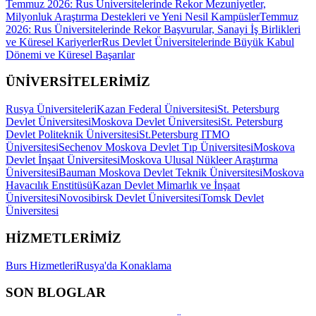
Temmuz 2026: Rus Üniversitelerinde Rekor Mezuniyetler,
Milyonluk Araştırma Destekleri ve Yeni Nesil Kampüsler
Temmuz
2026: Rus Üniversitelerinde Rekor Başvurular, Sanayi İş Birlikleri
ve Küresel Kariyerler
Rus Devlet Üniversitelerinde Büyük Kabul
Dönemi ve Küresel Başarılar
ÜNİVERSİTELERİMİZ
Rusya Üniversiteleri
Kazan Federal Üniversitesi
St. Petersburg
Devlet Üniversitesi
Moskova Devlet Üniversitesi
St. Petersburg
Devlet Politeknik Üniversitesi
St.Petersburg ITMO
Üniversitesi
Sechenov Moskova Devlet Tıp Üniversitesi
Moskova
Devlet İnşaat Üniversitesi
Moskova Ulusal Nükleer Araştırma
Üniversitesi
Bauman Moskova Devlet Teknik Üniversitesi
Moskova
Havacılık Enstitüsü
Kazan Devlet Mimarlık ve İnşaat
Üniversitesi
Novosibirsk Devlet Üniversitesi
Tomsk Devlet
Üniversitesi
HİZMETLERİMİZ
Burs Hizmetleri
Rusya'da Konaklama
SON BLOGLAR