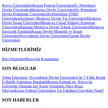
Rusya Üniversiteleri
Kazan Federal Üniversitesi
St. Petersburg
Devlet Üniversitesi
Moskova Devlet Üniversitesi
St. Petersburg
Devlet Politeknik Üniversitesi
St.Petersburg ITMO
Üniversitesi
Sechenov Moskova Devlet Tıp Üniversitesi
Moskova
Devlet İnşaat Üniversitesi
Moskova Ulusal Nükleer Araştırma
Üniversitesi
Bauman Moskova Devlet Teknik Üniversitesi
Moskova
Havacılık Enstitüsü
Kazan Devlet Mimarlık ve İnşaat
Üniversitesi
Novosibirsk Devlet Üniversitesi
Tomsk Devlet
Üniversitesi
HİZMETLERİMİZ
Burs Hizmetleri
Rusya'da Konaklama
SON BLOGLAR
Volga Education, Novosibirsk Devlet Üniversitesi ile 5 Yıllık Resmi
İş Birliği Anlaşması İmzaladı
Mezuna Kalmak mı, Rusya’da
Üniversite Okumak mı? Karar Vermeden Önce Bunu
Okuyun
Kazan Federal Üniversitesi Tıp Fakültesi Gerçekten Nasıl?
SON HABERLER