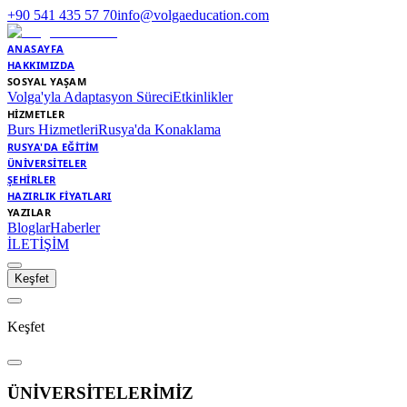
+90 541 435 57 70
info@volgaeducation.com
ANASAYFA
HAKKIMIZDA
SOSYAL YAŞAM
Volga'yla Adaptasyon Süreci
Etkinlikler
HİZMETLER
Burs Hizmetleri
Rusya'da Konaklama
RUSYA'DA EĞİTİM
ÜNİVERSİTELER
ŞEHİRLER
HAZIRLIK FİYATLARI
YAZILAR
Bloglar
Haberler
İLETİŞİM
Keşfet
Keşfet
ÜNİVERSİTELERİMİZ