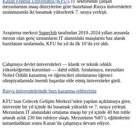
Kazan Federal Üniversitesi (KFU)
, IT sektöründe çalışan
mezunlarının maaş düzeylerine göre hazırlanan Rusya üniversiteleri
sıralamasında iki basamak yükselerek 7. sıraya yerleşti.
Araştırma merkezi
SuperJob
tarafından 2019–2024 yılları arasında
mezun olan genç uzmanların IT alanındaki maaşlarını baz alarak
hazırlanan sıralamada, KFU bu yıl da ilk 10’da yer aldı.
Çalışmaya devlet üniversiteleri — klasik ve teknik odaklı
yükseköğretim kurumları — dahil edildi. Sıralamaya, mezunları
Nobel Ödülü kazanmış ve öğrencileri uluslararası öğrenci
olimpiyatlarında önemli başarılar elde etmiş üniversiteler girdi.
Rusya üniversitelerinde burs kazanma rehberimiz
KFU’nun Gelecek Gelişim Merkezi’nden yapılan açıklamaya göre,
üniversite bir yıl içinde iki basamak yükseldi ve 7. sıraya yerleşti.
Mezunların IT alanındaki ortalama maaşı bir yıl içinde 40 bin ruble
artarak aylık 230 bin rubleye ulaştı. Mezunların %85’i, eğitimlerini
tamamladıktan sonra Kazan’da çalışmaya devam ediyor.