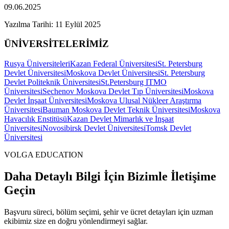
09.06.2025
Yazılma Tarihi:
11 Eylül 2025
ÜNİVERSİTELERİMİZ
Rusya Üniversiteleri
Kazan Federal Üniversitesi
St. Petersburg
Devlet Üniversitesi
Moskova Devlet Üniversitesi
St. Petersburg
Devlet Politeknik Üniversitesi
St.Petersburg ITMO
Üniversitesi
Sechenov Moskova Devlet Tıp Üniversitesi
Moskova
Devlet İnşaat Üniversitesi
Moskova Ulusal Nükleer Araştırma
Üniversitesi
Bauman Moskova Devlet Teknik Üniversitesi
Moskova
Havacılık Enstitüsü
Kazan Devlet Mimarlık ve İnşaat
Üniversitesi
Novosibirsk Devlet Üniversitesi
Tomsk Devlet
Üniversitesi
VOLGA EDUCATION
Daha Detaylı Bilgi İçin Bizimle İletişime
Geçin
Başvuru süreci, bölüm seçimi, şehir ve ücret detayları için uzman
ekibimiz size en doğru yönlendirmeyi sağlar.