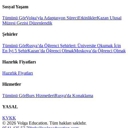
Sosyal Yaşam
Tümünü Gör
Volga'yla Adaptasyon Süreci
Etkinlikler
Kazan Ulusal
Müzesi Gezisi Düzenlendik
Şehirler
Tümünü Gör
Rusya’da Öğrenci Şehirleri: Üniversite Okumak İçin
En İyi 5 Şehir
Kazan’da Öğrenci Olmak
Moskova’da Öğrenci Olmak
Hazırlık Fiyatları
Hazırlık Fiyatları
Hizmetler
Tümünü Gör
Burs Hizmetleri
Rusya'da Konaklama
YASAL
KVKK
©
2026
Volga Education. Tüm hakları saklıdır.