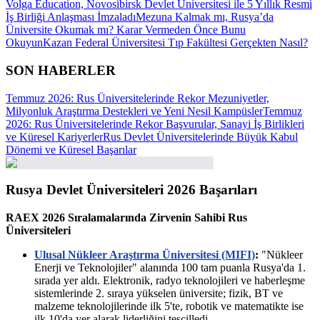
Volga Education, Novosibirsk Devlet Üniversitesi ile 5 Yıllık Resmi
İş Birliği Anlaşması İmzaladı
Mezuna Kalmak mı, Rusya’da
Üniversite Okumak mı? Karar Vermeden Önce Bunu
Okuyun
Kazan Federal Üniversitesi Tıp Fakültesi Gerçekten Nasıl?
SON HABERLER
Temmuz 2026: Rus Üniversitelerinde Rekor Mezuniyetler,
Milyonluk Araştırma Destekleri ve Yeni Nesil Kampüsler
Temmuz
2026: Rus Üniversitelerinde Rekor Başvurular, Sanayi İş Birlikleri
ve Küresel Kariyerler
Rus Devlet Üniversitelerinde Büyük Kabul
Dönemi ve Küresel Başarılar
Rusya Devlet Üniversiteleri 2026 Başarıları
RAEX 2026 Sıralamalarında Zirvenin Sahibi Rus
Üniversiteleri
Ulusal Nükleer Araştırma Üniversitesi (MIFI)
:
"Nükleer
Enerji ve Teknolojiler" alanında 100 tam puanla Rusya'da 1.
sırada yer aldı. Elektronik, radyo teknolojileri ve haberleşme
sistemlerinde 2. sıraya yükselen üniversite; fizik, BT ve
malzeme teknolojilerinde ilk 5'te, robotik ve matematikte ise
ilk 10'da yer alarak liderliğini tescilledi.