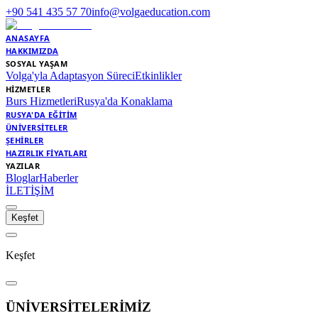
+90 541 435 57 70
info@volgaeducation.com
ANASAYFA
HAKKIMIZDA
SOSYAL YAŞAM
Volga'yla Adaptasyon Süreci
Etkinlikler
HİZMETLER
Burs Hizmetleri
Rusya'da Konaklama
RUSYA'DA EĞİTİM
ÜNİVERSİTELER
ŞEHİRLER
HAZIRLIK FİYATLARI
YAZILAR
Bloglar
Haberler
İLETİŞİM
Keşfet
Keşfet
ÜNİVERSİTELERİMİZ