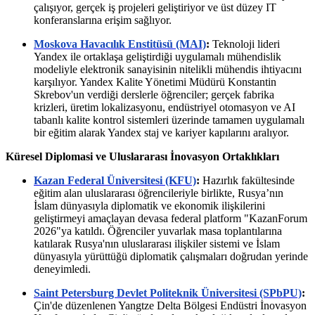
çalışıyor, gerçek iş projeleri geliştiriyor ve üst düzey IT
konferanslarına erişim sağlıyor.
Moskova Havacılık Enstitüsü (MAI)
:
Teknoloji lideri
Yandex ile ortaklaşa geliştirdiği uygulamalı mühendislik
modeliyle elektronik sanayisinin nitelikli mühendis ihtiyacını
karşılıyor. Yandex Kalite Yönetimi Müdürü Konstantin
Skrebov'un verdiği derslerle öğrenciler; gerçek fabrika
krizleri, üretim lokalizasyonu, endüstriyel otomasyon ve AI
tabanlı kalite kontrol sistemleri üzerinde tamamen uygulamalı
bir eğitim alarak Yandex staj ve kariyer kapılarını aralıyor.
Küresel Diplomasi ve Uluslararası İnovasyon Ortaklıkları
Kazan Federal Üniversitesi (KFU)
:
Hazırlık fakültesinde
eğitim alan uluslararası öğrencileriyle birlikte, Rusya’nın
İslam dünyasıyla diplomatik ve ekonomik ilişkilerini
geliştirmeyi amaçlayan devasa federal platform "KazanForum
2026"ya katıldı. Öğrenciler yuvarlak masa toplantılarına
katılarak Rusya'nın uluslararası ilişkiler sistemi ve İslam
dünyasıyla yürüttüğü diplomatik çalışmaları doğrudan yerinde
deneyimledi.
Saint Petersburg Devlet Politeknik Üniversitesi (SPbPU)
:
Çin'de düzenlenen Yangtze Delta Bölgesi Endüstri İnovasyon