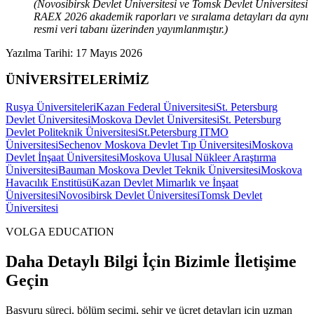
(Novosibirsk Devlet Üniversitesi ve Tomsk Devlet Üniversitesi
RAEX 2026 akademik raporları ve sıralama detayları da aynı
resmi veri tabanı üzerinden yayımlanmıştır.)
Yazılma Tarihi:
17 Mayıs 2026
ÜNİVERSİTELERİMİZ
Rusya Üniversiteleri
Kazan Federal Üniversitesi
St. Petersburg
Devlet Üniversitesi
Moskova Devlet Üniversitesi
St. Petersburg
Devlet Politeknik Üniversitesi
St.Petersburg ITMO
Üniversitesi
Sechenov Moskova Devlet Tıp Üniversitesi
Moskova
Devlet İnşaat Üniversitesi
Moskova Ulusal Nükleer Araştırma
Üniversitesi
Bauman Moskova Devlet Teknik Üniversitesi
Moskova
Havacılık Enstitüsü
Kazan Devlet Mimarlık ve İnşaat
Üniversitesi
Novosibirsk Devlet Üniversitesi
Tomsk Devlet
Üniversitesi
VOLGA EDUCATION
Daha Detaylı Bilgi İçin Bizimle İletişime
Geçin
Başvuru süreci, bölüm seçimi, şehir ve ücret detayları için uzman