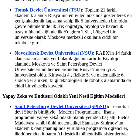
Tomsk Devlet Üniversitesi (TSU)
:
Toplam 21 farklı
akademik alanda Rusya’nın en iyileri arasında gösterilerek en
geniş akademik kapsama sahip ilk 5 üniversiteden biri oldu.
Çevre bilimlerinde ilk 3'e; coğrafya, biyoloji ve havacılık-
uzay mühendisliğinde ilk 5'e giren TSU, bölgesel bir
üniversite olarak Moskova merkezli okullarla ciddi bir
rekabete girdi.
Novosibirsk Devlet Üniversitesi (NSU)
:
RAEX'in 14 farklı
alan sıralamasında yer bularak gücünü artırdı. Biyoloji
alanında Moskova ve Saint Petersburg Devlet
Üniversitelerinin hemen ardından Rusya’nın en iyi 3.
üniversitesi oldu. Kimyada 4., fizikte 5. ve matematikte 6.
sırada yer alırken; bilgi teknolojileri ile robotik alanlarında da
ciddi bir yükseliş kaydetti.
Yapay Zeka ve Endüstri Odaklı Yeni Nesil Eğitim Modelleri
Saint Petersburg Devlet Üniversitesi (SPbSU)
:
Teknoloji
devi Sber iş birliğiyle "Modern Programlama" lisans
programını yapay zekâ odaklı olarak yeniden başlattı. Fields
Madalyası sahibi ünlü matematikçi Stanislav Smirnov’un
akademik danışmanlığında yürütülen programda öğrenciler,
ilk dönemden itibaren AI destekli mühendislik sistemleriyle