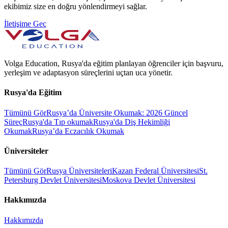
ekibimiz size en doğru yönlendirmeyi sağlar.
İletişime Geç
Volga Education, Rusya'da eğitim planlayan öğrenciler için başvuru,
yerleşim ve adaptasyon süreçlerini uçtan uca yönetir.
Rusya'da Eğitim
Tümünü Gör
Rusya’da Üniversite Okumak: 2026 Güncel
Süreç
Rusya'da Tıp okumak
Rusya'da Diş Hekimliği
Okumak
Rusya’da Eczacılık Okumak
Üniversiteler
Tümünü Gör
Rusya Üniversiteleri
Kazan Federal Üniversitesi
St.
Petersburg Devlet Üniversitesi
Moskova Devlet Üniversitesi
Hakkımızda
Hakkımızda