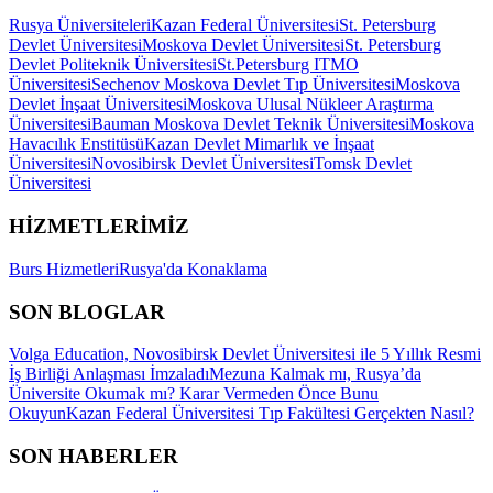
Rusya Üniversiteleri
Kazan Federal Üniversitesi
St. Petersburg
Devlet Üniversitesi
Moskova Devlet Üniversitesi
St. Petersburg
Devlet Politeknik Üniversitesi
St.Petersburg ITMO
Üniversitesi
Sechenov Moskova Devlet Tıp Üniversitesi
Moskova
Devlet İnşaat Üniversitesi
Moskova Ulusal Nükleer Araştırma
Üniversitesi
Bauman Moskova Devlet Teknik Üniversitesi
Moskova
Havacılık Enstitüsü
Kazan Devlet Mimarlık ve İnşaat
Üniversitesi
Novosibirsk Devlet Üniversitesi
Tomsk Devlet
Üniversitesi
HİZMETLERİMİZ
Burs Hizmetleri
Rusya'da Konaklama
SON BLOGLAR
Volga Education, Novosibirsk Devlet Üniversitesi ile 5 Yıllık Resmi
İş Birliği Anlaşması İmzaladı
Mezuna Kalmak mı, Rusya’da
Üniversite Okumak mı? Karar Vermeden Önce Bunu
Okuyun
Kazan Federal Üniversitesi Tıp Fakültesi Gerçekten Nasıl?
SON HABERLER