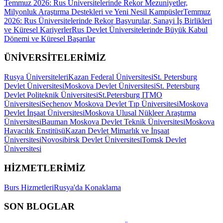
Temmuz 2026: Rus Üniversitelerinde Rekor Mezuniyetler,
Milyonluk Araştırma Destekleri ve Yeni Nesil Kampüsler
Temmuz
2026: Rus Üniversitelerinde Rekor Başvurular, Sanayi İş Birlikleri
ve Küresel Kariyerler
Rus Devlet Üniversitelerinde Büyük Kabul
Dönemi ve Küresel Başarılar
ÜNİVERSİTELERİMİZ
Rusya Üniversiteleri
Kazan Federal Üniversitesi
St. Petersburg
Devlet Üniversitesi
Moskova Devlet Üniversitesi
St. Petersburg
Devlet Politeknik Üniversitesi
St.Petersburg ITMO
Üniversitesi
Sechenov Moskova Devlet Tıp Üniversitesi
Moskova
Devlet İnşaat Üniversitesi
Moskova Ulusal Nükleer Araştırma
Üniversitesi
Bauman Moskova Devlet Teknik Üniversitesi
Moskova
Havacılık Enstitüsü
Kazan Devlet Mimarlık ve İnşaat
Üniversitesi
Novosibirsk Devlet Üniversitesi
Tomsk Devlet
Üniversitesi
HİZMETLERİMİZ
Burs Hizmetleri
Rusya'da Konaklama
SON BLOGLAR