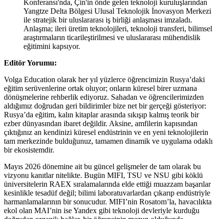
Konferansı'nda, Çin'in önde gelen teknoloji kuruluşlarından
Yangtze Delta Bölgesi Ulusal Teknolojik İnovasyon Merkezi
ile stratejik bir uluslararası iş birliği anlaşması imzaladı.
Anlaşma; ileri üretim teknolojileri, teknoloji transferi, bilimsel
araştırmaların ticarileştirilmesi ve uluslararası mühendislik
eğitimini kapsıyor.
Editör Yorumu:
Volga Education olarak her yıl yüzlerce öğrencimizin Rusya’daki
eğitim serüvenlerine ortak oluyor; onların küresel birer uzmana
dönüşmelerine rehberlik ediyoruz. Sahadan ve öğrencilerimizden
aldığımız doğrudan geri bildirimler bize net bir gerçeği gösteriyor:
Rusya’da eğitim, kalın kitaplar arasında sıkışıp kalmış teorik bir
ezber dünyasından ibaret değildir. Aksine, amfilerin kapısından
çıktığınız an kendinizi küresel endüstrinin ve en yeni teknolojilerin
tam merkezinde bulduğunuz, tamamen dinamik ve uygulama odaklı
bir ekosistemdir.
Mayıs 2026 dönemine ait bu güncel gelişmeler de tam olarak bu
vizyonu kanıtlar nitelikte. Bugün MIFI, TSU ve NSU gibi köklü
üniversitelerin RAEX sıralamalarında elde ettiği muazzam başarılar
kesinlikle tesadüf değil; bilimi laboratuvarlardan çıkarıp endüstriyle
harmanlamalarının bir sonucudur. MIFI’nin Rosatom’la, havacılıkta
ekol olan MAI’nin ise Yandex gibi teknoloji devleriyle kurduğu