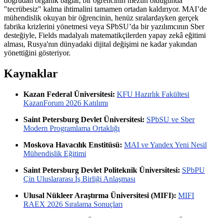
doğrudan organik bağlar, bir öğrencinin mezun olduğunda
"tecrübesiz" kalma ihtimalini tamamen ortadan kaldırıyor. MAI’de
mühendislik okuyan bir öğrencinin, henüz sıralardayken gerçek
fabrika krizlerini yönetmesi veya SPbSU’da bir yazılımcının Sber
desteğiyle, Fields madalyalı matematikçilerden yapay zekâ eğitimi
alması, Rusya'nın dünyadaki dijital değişimi ne kadar yakından
yönettiğini gösteriyor.
Kaynaklar
Kazan Federal Üniversitesi:
KFU Hazırlık Fakültesi
KazanForum 2026 Katılımı
Saint Petersburg Devlet Üniversitesi:
SPbSU ve Sber
Modern Programlama Ortaklığı
Moskova Havacılık Enstitüsü:
MAI ve Yandex Yeni Nesil
Mühendislik Eğitimi
Saint Petersburg Devlet Politeknik Üniversitesi:
SPbPU
Çin Uluslararası İş Birliği Anlaşması
Ulusal Nükleer Araştırma Üniversitesi (MIFI):
MIFI
RAEX 2026 Sıralama Sonuçları